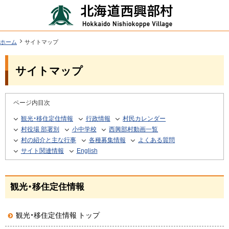
本
北
文
海
へ
道
ツ
現
ホーム
サイトマップ
在
西
ー
位
機
興
サイトマップ
置
ル
能
の
部
階
メ
層
村
ページ内目次
ニ
行
観光・移住定住情報
行政情報
村民カレンダー
ュ
政
村役場 部署別
小中学校
西興部村動画一覧
ー
村の紹介と主な行事
各種募集情報
よくある質問
情
へ
サイト関連情報
English
報
観光・移住定住情報
観光・移住定住情報 トップ