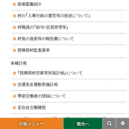
新着図書紹介
村の「人事行政の運営等の状況について」
村職員の「給与・定員管理等」
村長の資産等の報告書について
西興部村監査基準
各種計画
「西興部村空家等対策計画」について
交通安全運動実施計画
季節労働者の登録について
定住自立圏構想
市町村における酪農及び肉用牛生産の近代化を図るための
機
行政メニュー
観光へ
計画の公表について
検
設