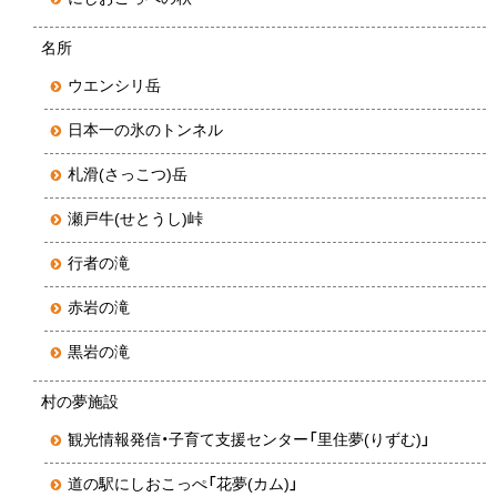
名所
ウエンシリ岳
日本一の氷のトンネル
札滑(さっこつ)岳
瀬戸牛(せとうし)峠
行者の滝
赤岩の滝
黒岩の滝
村の夢施設
観光情報発信・子育て支援センター「里住夢(りずむ)」
道の駅にしおこっぺ「花夢(カム)」