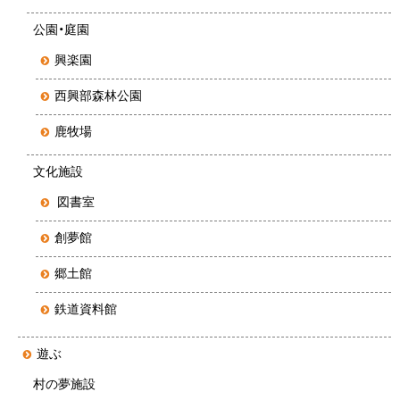
公園・庭園
興楽園
西興部森林公園
鹿牧場
文化施設
図書室
創夢館
郷土館
鉄道資料館
遊ぶ
村の夢施設