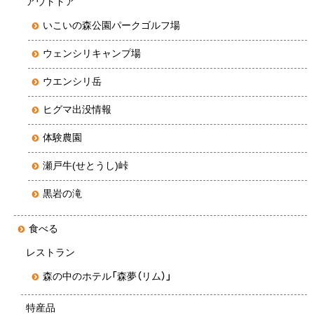
アウトドア
いこいの森公園パークゴルフ場
ウェンシリキャンプ場
ウエンシリ岳
ヒグマ出没情報
体験農園
瀬戸牛(せとうし)峠
黒岩の滝
食べる
レストラン
森の中のホテル「森夢（リム）」
特産品