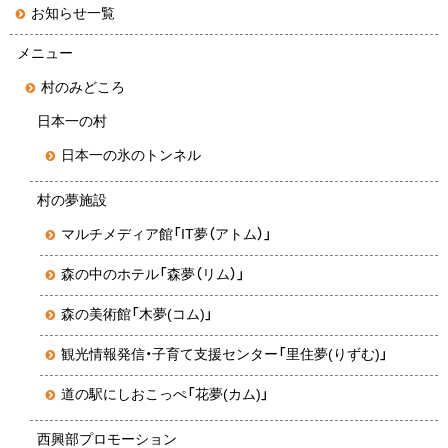
お知らせ一覧
メニュー
村のみどころ
日本一の村
日本一の氷のトンネル
村の夢施設
マルチメディア館「IT夢（アトム）」
森の中のホテル「森夢（リム）」
森の美術館「木夢(コム)」
観光情報発信・子育て支援センター「里住夢(りずむ)」
道の駅にしおこっぺ「花夢(カム)」
西興部プロモーション