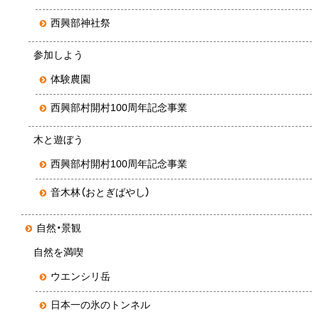
西興部神社祭
参加しよう
体験農園
西興部村開村100周年記念事業
木と遊ぼう
西興部村開村100周年記念事業
音木林（おとぎばやし）
自然・景観
自然を満喫
ウエンシリ岳
日本一の氷のトンネル