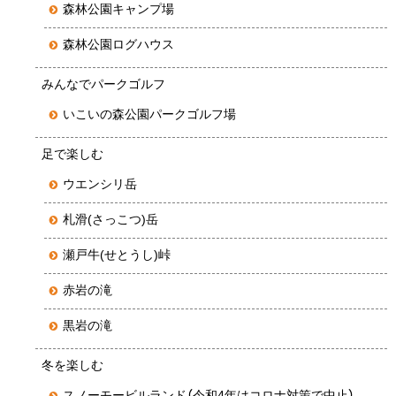
森林公園キャンプ場
森林公園ログハウス
みんなでパークゴルフ
いこいの森公園パークゴルフ場
足で楽しむ
ウエンシリ岳
札滑(さっこつ)岳
瀬戸牛(せとうし)峠
赤岩の滝
黒岩の滝
冬を楽しむ
スノーモービルランド（令和4年はコロナ対策で中止）