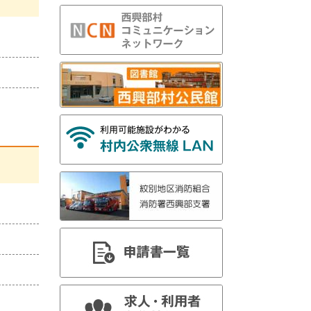
・
メ
ニ
ュ
ー