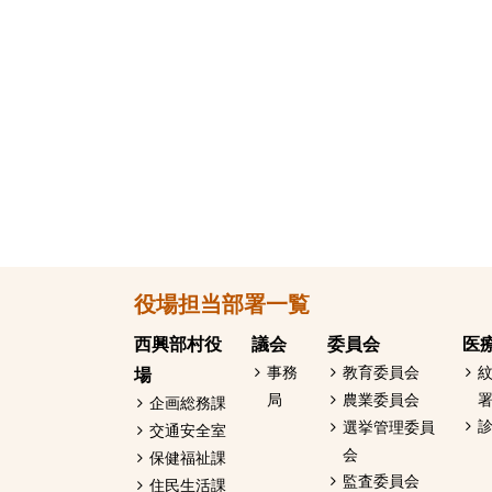
へ
戻
る
本
役場担当部署一覧
文
へ
西興部村役
議会
委員会
医
戻
場
事務
教育委員会
局
農業委員会
る
企画総務課
選挙管理委員
交通安全室
メ
会
保健福祉課
ニ
監査委員会
住民生活課