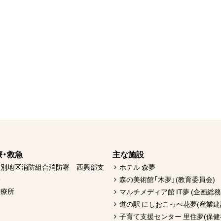
療・救急
主な施設
紋別地区消防組合消防署 西興部支
ホテル 森夢
署
森の美術館「木夢」(教育委員会)
診療所
マルチメディア館 IT夢 (企画総務
道の駅 にしおこっぺ花夢(産業建
子育て支援センター 里住夢(保