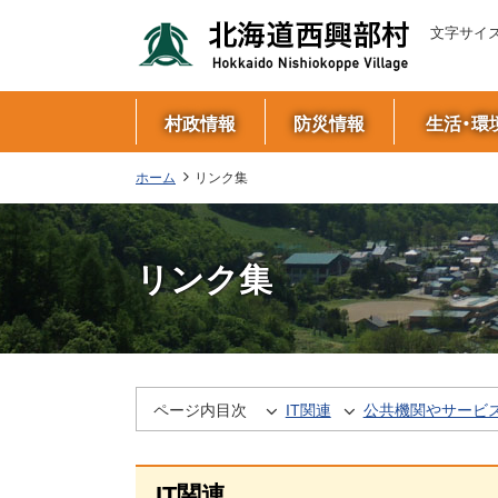
本
本
設
北
ツ
文字サイ
文
文
定
海
関
ー
へ
へ
連
行
道
ル
メ
メ
戻
村政情報
防災情報
生活・環
情
ニ
る
政
西
ニ
報
ュ
メ
現
情
ホーム
リンク集
興
在
ュ
ー
ニ
報
位
部
へ
ュ
置
ー
メ
村
ー
リンク集
の
ニ
階
へ
行
層
ュ
戻
政
ー
る
情
ページ内目次
IT関連
公共機関やサービ
報
ペ
ー
ジ
IT関連