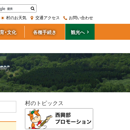
検
索
村のお天気
交通アクセス
お問い合わせ
育・文化
各種手続き
観光へ
サ
村のトピックス
イ
ド