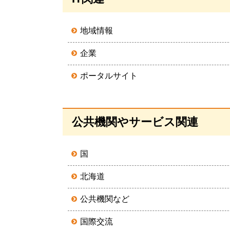
の
ト
地域情報
ッ
プ
企業
へ
ポータルサイト
戻
る
ペ
公共機関やサービス関連
ー
ジ
国
の
ト
北海道
ッ
公共機関など
プ
へ
国際交流
戻