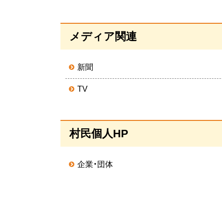
る
ペ
メディア関連
ー
ジ
新聞
の
ト
TV
ッ
プ
へ
ペ
村民個人HP
戻
ー
る
ジ
企業・団体
の
ト
ッ
プ