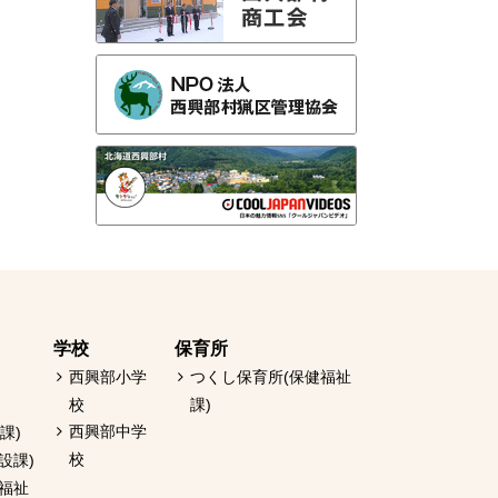
学校
保育所
西興部小学
つくし保育所(保健福祉
校
課)
西興部中学
課)
校
設課)
健福祉