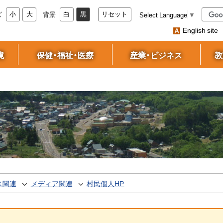
サ
キ
ズ
背景
Select Language
▼
小
大
白
黒
リセット
イ
ー
English site
ワ
ト
ー
内
境
保健・福祉・医療
産業・ビジネス
教
ド
検
索
ス関連
メディア関連
村民個人HP