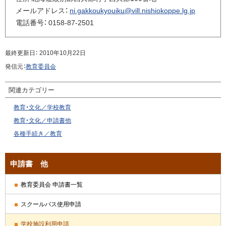
用
ッ
メールアドレス：
ni.gakkoukyouiku@vill.nishiokoppe.lg.jp
申
プ
電話番号：
0158-87-2501
請
へ
に
つ
戻
最終更新日：
2010年10月22日
い
る
発信元：
教育委員会
て
問
関連カテゴリー
い
教育・文化／学校教育
合
せ
教育・文化／申請書他
先・
各種手続き／教育
担
当
サ
窓
申請書 他
口
イ
教育委員会 申請書一覧
ド
スクールバス使用申請
・
学校施設利用申請