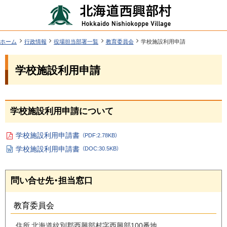
本
北
文
海
へ
道
ツ
現
ホーム
行政情報
役場担当部署一覧
教育委員会
学校施設利用申請
在
西
ー
位
機
興
学校施設利用申請
置
ル
能
の
部
階
メ
層
村
ペ
ニ
ー
学校施設利用申請について
行
ジ
ュ
政
内
ー
学校施設利用申請書
（PDF:2.78KB）
目
情
P
へ
学校施設利用申請書
（DOC:30.5KB）
次
D
W
報
F
or
フ
d
ァ
ペ
学
問い合せ先・担当窓口
フ
イ
ァ
ル
校
ー
イ
施
ジ
ル
教育委員会
設
の
利
ト
住所
北海道紋別郡西興部村字西興部100番地