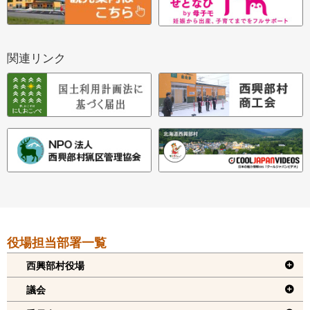
関連リンク
本
役場担当部署一覧
文
へ
西興部村役場
戻
議会
る