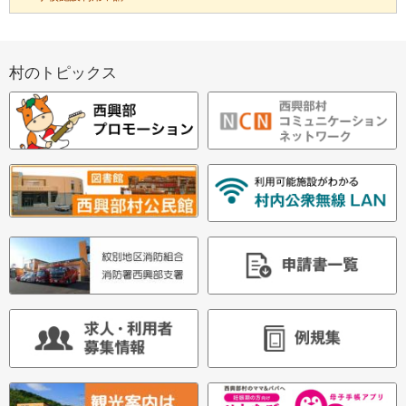
メ
ニ
村のトピックス
ュ
ー