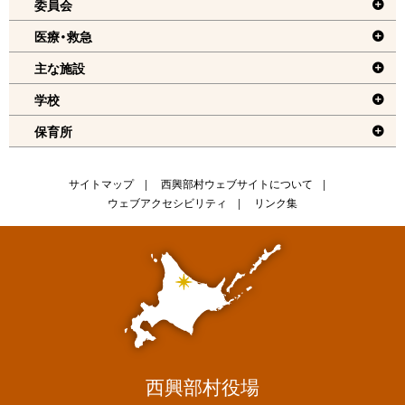
委員会
機
医療・救急
能
メ
主な施設
ニ
学校
ュ
保育所
ー
へ
戻
サ
サイトマップ
西興部村ウェブサイトについて
る
ウェブアクセシビリティ
リンク集
イ
ト
情
報
西興部村役場